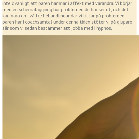
inte ovanligt att paren hamnar i affekt med varandra. Vi börjar
med en schemaläggning hur problemen de har ser ut, och det
kan vara en två tre behandlingar där vi tittar på problemen
paren har i coachsamtal under denna tiden stöter vi på djupare
sår som vi sedan bestämmer att jobba med i hypnos.