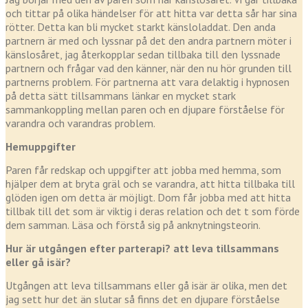
och tittar på olika händelser för att hitta var detta sår har sina
rötter. Detta kan bli mycket starkt känsloladdat. Den anda
partnern är med och lyssnar på det den andra partnern möter i
känslosåret, jag återkopplar sedan tillbaka till den lyssnade
partnern och frågar vad den känner, när den nu hör grunden till
partnerns problem. För partnerna att vara delaktig i hypnosen
på detta sätt tillsammans länkar en mycket stark
sammankoppling mellan paren och en djupare förståelse för
varandra och varandras problem.
Hemuppgifter
Paren får redskap och uppgifter att jobba med hemma, som
hjälper dem at bryta gräl och se varandra, att hitta tillbaka till
glöden igen om detta är möjligt. Dom får jobba med att hitta
tillbak till det som är viktig i deras relation och det t som förde
dem samman. Läsa och förstå sig på anknytningsteorin.
Hur är utgången efter parterapi? att leva tillsammans
eller gå isär?
Utgången att leva tillsammans eller gå isär är olika, men det
jag sett hur det än slutar så finns det en djupare förståelse