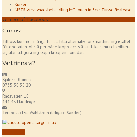
Kurser
MSTR Ärrvävnadsbehandling MC Loughlin Scar Tiusse Realease
Gilla oss på Facebook
Om oss:
Till oss kommer många för att hitta alternativ för smärtlindring istället
för operation. VI hjälper både kropp och själ att läka samt rehabilitera
sig utan att göra ingrepp i kroppen i onödan.
Vart finns vi?
Själens Blomma
0735-30 35 20
Rådsvägen 10
141 48 Huddinge
Terapeut : Eva Wahlström (tidigare Sandèn)
Kontakta oss