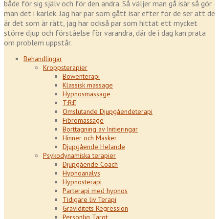
både för sig själv och för den andra. Så väljer man gå isär så gör
man det i kärlek. Jag har par som gått isär efter för de ser att de
är det som är rätt, jag har också par som hittat ett mycket
större djup och förståelse för varandra, där de i dag kan prata
om problem uppstår.
Behandlingar
Kroppsterapier
Bowenterapi
Klassisk massage
Hypnosmassage
T:R:E
Omslutande Djupgåendeterapi
Fibromassage
Borttagning av Initieringar
Hinner och Masker
Djupgående Helande
Psykodynamiska terapier
Djupgående Coach
Hypnoanalys
Hypnosterapi
Parterapi med hypnos
Tidigare liv Terapi
Graviditets Regression
Personlig Tarot