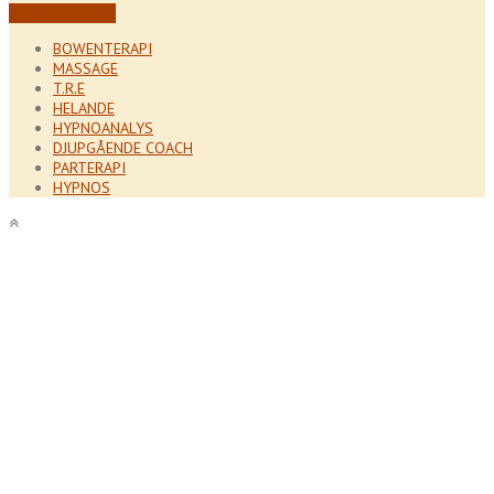
Boka din tid här!
BOWENTERAPI
MASSAGE
T.R.E
HELANDE
HYPNOANALYS
DJUPGÅENDE COACH
PARTERAPI
HYPNOS