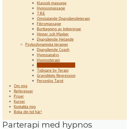
Klassisk massage
Hypnosmassage
T:R:E
Omslutande Djupgåendeterapi
Fibromassage
Borttagning av Initieringar
Hinner och Masker
Djupgående Helande
Psykodynamiska terapier
Djupgående Coach
Hypnoanalys
Hypnosterapi
Parterapi med hypnos
Tidigare liv Terapi
Graviditets Regression
Personlig Tarot
Om mig
Referenser
Priser
Kurser
Kontakta mig
Boka din tid här!
Parterapi med hypnos