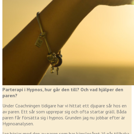
Parterapi i Hypnos, hur går den till? Och vad hjälper den
paren?
Under Coachningen tidigare har vi hittat ett djupare sår hos en
av paren. Ett sår som upprepar sig och ofta startar gräll. Båda
paren får försätta sig i hypnos. Grunden jag nu jobbar efter är
Hypnoanalysen.
Jag börjar med den av paren som har känslosåret. Vi går tillbaka