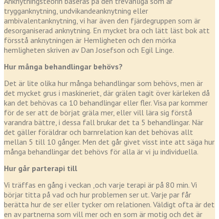
Anknytningsteorin baseras på den trevanliga som är
trygganknytning, undvikandeanknytning eller
ambivalentanknytning, vi har även den fjärdegruppen som är
desorganiserad anknytning. En mycket bra och lätt läst bok att
försstå anknytningen är Hemligheten och den mörka
hemligheten skriven av Dan Josefson och Egil Linge.
Hur många behandlingar behövs?
Det är lite olika hur många behandlingar som behövs, men är
det mycket grus i maskineriet, där grälen tagit över kärleken då
kan det behövas ca 10 behandlingar eller fler. Visa par kommer
för de ser att de börjat gräla mer, eller vill lära sig förstå
varandra bättre, i dessa fall brukar det ta 5 behandlingar. När
det gäller föräldrar och barnrelation kan det behövas allt
mellan 5 till 10 gånger. Men det går givet visst inte att säga hur
många behandlingar det behövs för alla är vi ju individuella.
Hur går parterapi till
Vi träffas en gång i veckan ,och varje terapi är på 80 min. Vi
börjar titta på vad och hur problemen ser ut. Varje par får
berätta hur de ser eller tycker om relationen. Väldigt ofta är det
en av partnerna som vill mer och en som är motig och det är