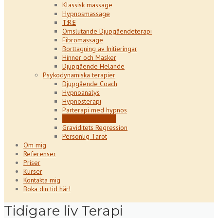
Klassisk massage
Hypnosmassage
T:R:E
Omslutande Djupgåendeterapi
Fibromassage
Borttagning av Initieringar
Hinner och Masker
Djupgående Helande
Psykodynamiska terapier
Djupgående Coach
Hypnoanalys
Hypnosterapi
Parterapi med hypnos
Tidigare liv Terapi
Graviditets Regression
Personlig Tarot
Om mig
Referenser
Priser
Kurser
Kontakta mig
Boka din tid här!
Tidigare liv Terapi