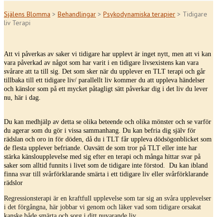
Själens Blomma
>
Behandlingar
>
Psykodynamiska terapier
>
Tidigare
liv Terapi
Att vi påverkas av saker vi tidigare har upplevt är inget nytt, men att vi kan
vara påverkad av något som har varit i en tidigare livsexistens kan vara
svårare att ta till sig. Det som sker när du upplever en TLT terapi och går
tillbaka till ett tidigare liv/ parallellt liv kommer du att uppleva händelser
och känslor som på ett mycket påtagligt sätt påverkar dig i det liv du lever
nu, här i dag.
Du kan medhjälp av detta se olika beteende och olika mönster och se varför
du agerar som du gör i vissa sammanhang. Du kan befria dig själv för
rädslan och oro in för döden, då du i TLT får uppleva dödsögonblicket som
de flesta upplever befriande. Oavsätt de som tror på TLT eller inte har
stärka känsloupplevelse med sig efter en terapi och många hittar svar på
saker som alltid funnits i livet som de tidigare inte förstod. Du kan ibland
finna svar till svårförklarande smärta i ett tidigare liv eller svårförklarande
rädslor
Regressionsterapi är en kraftfull upplevelse som tar sig an svåra upplevelser
i det förgångna, här jobbar vi genom och läker vad som tidigare orsakat
kanske både smärta och sorg i ditt nuvarande liv