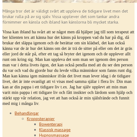
Många tror det är väldigt svårt att uppleva de tidigare livet men det
brukar rulla på av sig själv. Vissa upplever det som tankar andra
förnimmer en känsla och ibland kan känslorna bli mycket starka.
Vissa kan ibland ha svårt att se något men då hjälper jag till som terapeut att
ber klienten tex att känna hur det känns på kroppen vad du har på dig, då
brukar det släppa igenom och de berättar om sin klädsel, det kan också
känna var de är hur det känns om det är trä de sitter på eller om det är gräs
eller jord de står på, efter ett tag så bryter det igenom och de upplever allt
runt om kring sig. Man kan uppleva det som man ser igenom den person
man var i detta livets ögon, det kan också pendla med att du ser den person
du var och vad du gjorde hur du levde vilka människor som fanns runt dig.
Man kan känna igen människor ifrån det livet man lever idag i de tidigare
livet, det är inte ovanligt att vi visas med samma själar i flera liv. Din man
kan ar din pappa i ett tidigare liv t.ex. Jag har själv upplevt att min man
varit min pappa i ett tidigare liv och fått insikter och lärdom som hjälp och
stärkt upp vår relation, jag vet att han också är min själsfrände och funnit
med mig i många liv.
Behandlingar
Kroppsterapier
Bowenterapi
Klassisk massage
Hypnosmassage