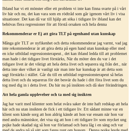
Ibland har vi ett mönster eller ett problem vi inte kan finna svarte på i vårt
liv här och nu, det kan vara som en rödtråd som går igenom vårt liv i visa
situationer. Det kan då var till hjälp att söka i tidigare liv ibland kan det
behövas flera regressioner för att förstå orsaken och hela denna
Rekommenderar er Ej att göra TLT på egenhand utan kunskap
Många gör TLT av nyfikenhet och detta rekommenderar jag varmt, vad jag
inte rekommenderar är att göra detta på egen hand utan kunskap eller med
en icke utbildad regressionsterapeut., det kan ibland ledda till att problemet
man hade i det tidigare livet förstärks, När du möter den du var i det
tidigare livet är det viktigt att hela detta livet och separera sig från det., när
detta inte sker vilket är vanligt när man inte har kunskap är att detta som
sagt förstärks i stället. Går du till en utbildad regressionsterapeut så helas
detta livet och du separeras för det besvär du hade i ditt föra livet som du
tog med dig in i detta livet. Du bär nu på insikten och då sker förändringen.
Att hela gamla upplevelser och ta med sig insikten
Jag har varit med klienter som helat svåra saker de inte haft redskap att hela
här och nu utan insikten de fick i ett tidigare liv. Ett sådant minne var en
klient som kände sorg att hon aldrig kände att hon var ensam när hon var
med andra människor, det visa sig att hon i ett tidigare liv som mycket ung
pojke hade skadad sig så hon var förlamad och bara låg i en säng och var
med de andra på så sätt som fanns runt om honom.. Denna pojke levde med