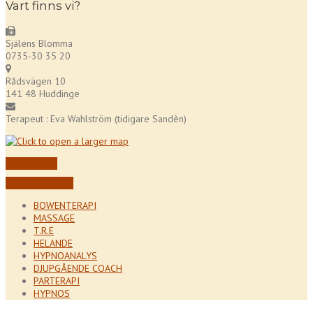
Vart finns vi?
Själens Blomma
0735-30 35 20
Rådsvägen 10
141 48 Huddinge
Terapeut : Eva Wahlström (tidigare Sandèn)
Kontakta oss
Boka din tid här!
BOWENTERAPI
MASSAGE
T.R.E
HELANDE
HYPNOANALYS
DJUPGÅENDE COACH
PARTERAPI
HYPNOS