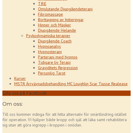
T:R:E
Omslutande Djupgåendeterapi
Fibromassage
Borttagning av Initieringar
Hinner och Masker
Djupgående Helande
Psykodynamiska terapier
Djupgående Coach
Hypnoanalys
Hypnosterapi
Parterapi med hypnos
Tidigare liv Terapi
Graviditets Regression
Personlig Tarot
Kurser
MSTR Ärrvävnadsbehandling MC Loughlin Scar Tiusse Realease
Gilla oss på Facebook
Om oss:
Till oss kommer många för att hitta alternativ för smärtlindring istället
för operation. VI hjälper både kropp och själ att läka samt rehabilitera
sig utan att göra ingrepp i kroppen i onödan.