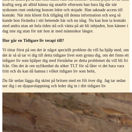
kraftig sorg att alltid känna sig utanför eftersom han bara låg där när
syskonen runt omkring honom lekte och stojade. Han saknade access till
kontakt. När min klient fick tillgång till denna information och sorg så
kunde hon förändra i sitt beteende här och nu idag. Nu kan hon ta kontakt
med andra utan att hela tiden stå och vänta på att bli inbjuden, hon känner i
dag inte sig utan för när hon är med människor längre.
Hur går en Tidigare liv terapi till?
Vi tittar först på om det är något speciellt problem du vill ha hjälp med, om
det är så så tar vi dig till detta tidigare livet som gynna dig, om det finns ett
tidigare liv som hjälper dig med förståelse av detta problemet du vill bli fri
från. Om det är ren nyfikenhet du söker TLT för så låter vi det bara vara
fritt och du kan då hamna i vilket tidigare liv som helst,
Du får sedan lägga dig skönt på britsen med en filt över dig. Jag tar sedan
ner dig i en djupavslappning och leder dig in i ditt tidigare liv