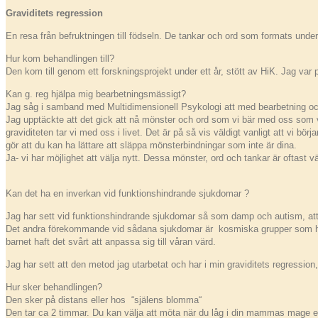
Graviditets regression
En resa från befruktningen till födseln. De tankar och ord som formats unde
Hur kom behandlingen till?
Den kom till genom ett forskningsprojekt under ett år, stött av HiK. Jag var 
Kan g. reg hjälpa mig bearbetningsmässigt?
Jag såg i samband med Multidimensionell Psykologi att med bearbetning och 
Jag upptäckte att det gick att nå mönster och ord som vi bär med oss som
graviditeten tar vi med oss i livet. Det är på så vis väldigt vanligt att v
gör att du kan ha lättare att släppa mönsterbindningar som inte är dina.
Ja- vi har möjlighet att välja nytt. Dessa mönster, ord och tankar är oftast väl
Kan det ha en inverkan vid funktionshindrande sjukdomar ?
Jag har sett vid funktionshindrande sjukdomar så som damp och autism, at
Det andra förekommande vid sådana sjukdomar är kosmiska grupper som har varit
barnet haft det svårt att anpassa sig till våran värd.
Jag har sett att den metod jag utarbetat och har i min graviditets regressio
Hur sker behandlingen?
Den sker på distans eller hos “själens blomma“
Den tar ca 2 timmar. Du kan välja att möta när du låg i din mammas mage elle