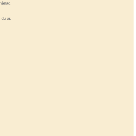
 månad.
 du är.