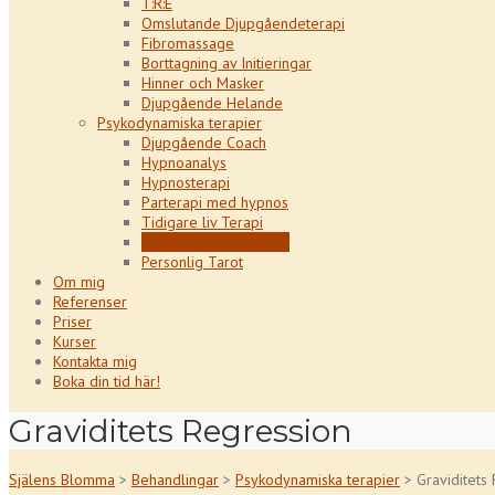
T:R:E
Omslutande Djupgåendeterapi
Fibromassage
Borttagning av Initieringar
Hinner och Masker
Djupgående Helande
Psykodynamiska terapier
Djupgående Coach
Hypnoanalys
Hypnosterapi
Parterapi med hypnos
Tidigare liv Terapi
Graviditets Regression
Personlig Tarot
Om mig
Referenser
Priser
Kurser
Kontakta mig
Boka din tid här!
Graviditets Regression
Själens Blomma
>
Behandlingar
>
Psykodynamiska terapier
>
Graviditets