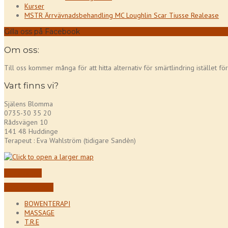
Kurser
MSTR Ärrvävnadsbehandling MC Loughlin Scar Tiusse Realease
Gilla oss på Facebook
Om oss:
Till oss kommer många för att hitta alternativ för smärtlindring istället f
Vart finns vi?
Själens Blomma
0735-30 35 20
Rådsvägen 10
141 48 Huddinge
Terapeut : Eva Wahlström (tidigare Sandèn)
Kontakta oss
Boka din tid här!
BOWENTERAPI
MASSAGE
T.R.E