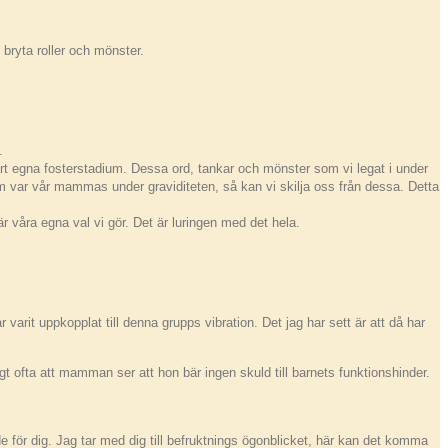
bryta roller och mönster.
.
 egna fosterstadium. Dessa ord, tankar och mönster som vi legat i under
om var vår mammas under graviditeten, så kan vi skilja oss från dessa. Detta
 är våra egna val vi gör. Det är luringen med det hela.
arit uppkopplat till denna grupps vibration. Det jag har sett är att då har
t ofta att mamman ser att hon bär ingen skuld till barnets funktionshinder.
e för dig. Jag tar med dig till befruktnings ögonblicket, här kan det komma