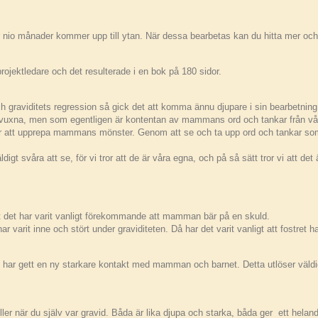
r nio månader kommer upp till ytan. När dessa bearbetas kan du hitta mer och 
projektledare och det resulterade i en bok på 180 sidor.
graviditets regression så gick det att komma ännu djupare i sin bearbetning
 vuxna, men som egentligen är kontentan av mammans ord och tankar från vårt
i börjar att upprepa mammans mönster. Genom att se och ta upp ord och tankar s
digt svåra att se, för vi tror att de är våra egna, och på så sätt tror vi att det
t det har varit vanligt förekommande att mamman bär på en skuld.
 inne och stört under graviditeten. Då har det varit vanligt att fostret har v
n, har gett en ny starkare kontakt med mamman och barnet. Detta utlöser väldig
r när du själv var gravid. Båda är lika djupa och starka, båda ger ett heland