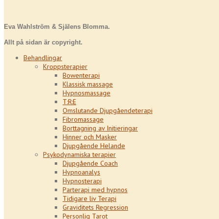
Eva Wahlström & Själens Blomma.
Allt på sidan är copyright.
Behandlingar
Kroppsterapier
Bowenterapi
Klassisk massage
Hypnosmassage
T:R:E
Omslutande Djupgåendeterapi
Fibromassage
Borttagning av Initieringar
Hinner och Masker
Djupgående Helande
Psykodynamiska terapier
Djupgående Coach
Hypnoanalys
Hypnosterapi
Parterapi med hypnos
Tidigare liv Terapi
Graviditets Regression
Personlig Tarot