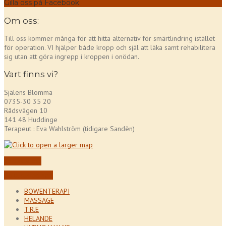
Gilla oss på Facebook
Om oss:
Till oss kommer många för att hitta alternativ för smärtlindring istället
för operation. VI hjälper både kropp och själ att läka samt rehabilitera
sig utan att göra ingrepp i kroppen i onödan.
Vart finns vi?
Själens Blomma
0735-30 35 20
Rådsvägen 10
141 48 Huddinge
Terapeut : Eva Wahlström (tidigare Sandèn)
Kontakta oss
Boka din tid här!
BOWENTERAPI
MASSAGE
T.R.E
HELANDE