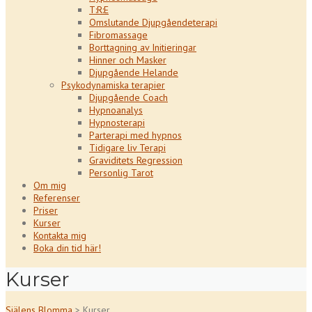
T:R:E
Omslutande Djupgåendeterapi
Fibromassage
Borttagning av Initieringar
Hinner och Masker
Djupgående Helande
Psykodynamiska terapier
Djupgående Coach
Hypnoanalys
Hypnosterapi
Parterapi med hypnos
Tidigare liv Terapi
Graviditets Regression
Personlig Tarot
Om mig
Referenser
Priser
Kurser
Kontakta mig
Boka din tid här!
Kurser
Själens Blomma
>
Kurser