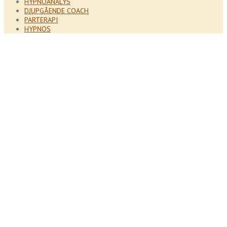
HYPNOANALYS
DJUPGÅENDE COACH
PARTERAPI
HYPNOS