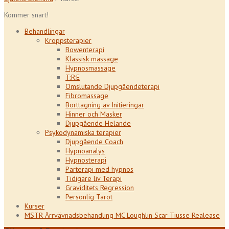
Kommer snart!
Behandlingar
Kroppsterapier
Bowenterapi
Klassisk massage
Hypnosmassage
T:R:E
Omslutande Djupgåendeterapi
Fibromassage
Borttagning av Initieringar
Hinner och Masker
Djupgående Helande
Psykodynamiska terapier
Djupgående Coach
Hypnoanalys
Hypnosterapi
Parterapi med hypnos
Tidigare liv Terapi
Graviditets Regression
Personlig Tarot
Kurser
MSTR Ärrvävnadsbehandling MC Loughlin Scar Tiusse Realease