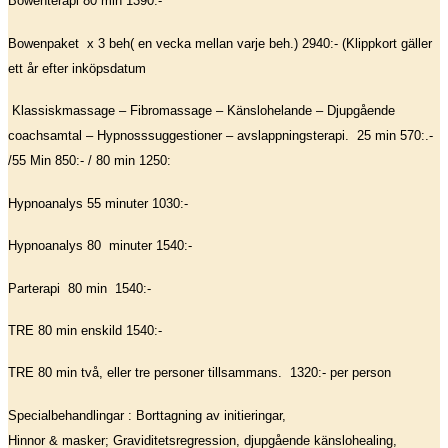
Bowenterapi 80 min 1390:-
Bowenpaket x 3 beh( en vecka mellan varje beh.) 2940:- (Klippkort gäller
ett år efter inköpsdatum
Klassiskmassage – Fibromassage – Känslohelande – D
jupgående
coachsamtal – Hypnosssuggestioner – avslappningsterapi. 25 min 570:.-
/55 Min 850:- / 80 min 1250:
Hypnoanalys 55 minuter 1030:-
Hypnoanalys 80 minuter 1540:-
Parterapi 80 min 1540:-
TRE 80 min enskild 1540:-
TRE 80 min två, eller tre personer tillsammans. 1320:- per person
Specialbehandlingar : Borttagning av initieringar,
Hinnor & masker; Graviditetsregression, djupgående känslohealing,