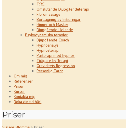
T:R:E
Omslutande Djupgåendeterapi
Fibromassage
Borttagning av Initieringar
Hinner och Masker
Djupgående Helande
Psykodynamiska terapier
Djupgående Coach
Hypnoanalys
Hypnosterapi
Parterapi med hypnos
Tidigare liv Terapi
Graviditets Regression
Personlig Tarot
Om mig
Referenser
Priser
Kurser
Kontakta mig
Boka din tid här!
Priser
Själens Blomma
>
Priser