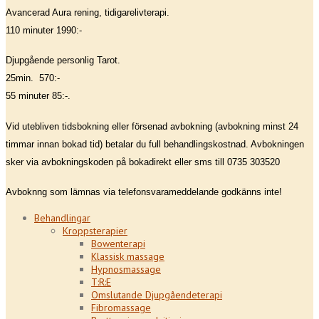
Avancerad Aura rening, tidigarelivterapi.
110 minuter 1990:-
Djupgående personlig Tarot.
25min. 570:-
55 minuter 85:-.
Vid utebliven tidsbokning eller försenad avbokning (avbokning minst 24
timmar innan bokad tid) betalar du full behandlingskostnad. Avbokningen
sker via avbokningskoden på bokadirekt eller sms till 0735 303520
Avboknng som lämnas via telefonsvarameddelande godkänns inte!
Behandlingar
Kroppsterapier
Bowenterapi
Klassisk massage
Hypnosmassage
T:R:E
Omslutande Djupgåendeterapi
Fibromassage