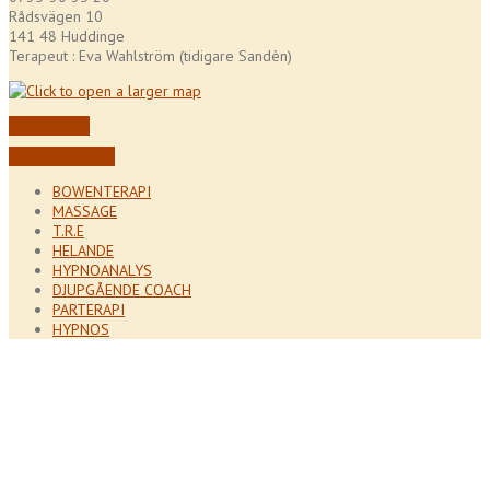
Rådsvägen 10
141 48 Huddinge
Terapeut : Eva Wahlström (tidigare Sandèn)
Kontakta oss
Boka din tid här!
BOWENTERAPI
MASSAGE
T.R.E
HELANDE
HYPNOANALYS
DJUPGÅENDE COACH
PARTERAPI
HYPNOS