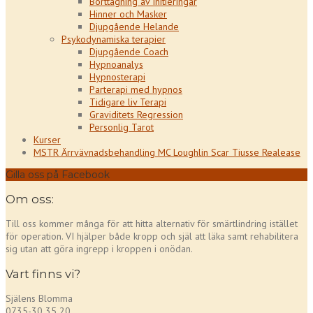
Borttagning av Initieringar
Hinner och Masker
Djupgående Helande
Psykodynamiska terapier
Djupgående Coach
Hypnoanalys
Hypnosterapi
Parterapi med hypnos
Tidigare liv Terapi
Graviditets Regression
Personlig Tarot
Kurser
MSTR Ärrvävnadsbehandling MC Loughlin Scar Tiusse Realease
Gilla oss på Facebook
Om oss:
Till oss kommer många för att hitta alternativ för smärtlindring istället
för operation. VI hjälper både kropp och själ att läka samt rehabilitera
sig utan att göra ingrepp i kroppen i onödan.
Vart finns vi?
Själens Blomma
0735-30 35 20