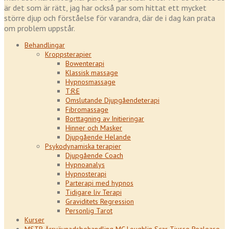
är det som är rätt, jag har också par som hittat ett mycket
större djup och förståelse för varandra, där de i dag kan prata
om problem uppstår.
Behandlingar
Kroppsterapier
Bowenterapi
Klassisk massage
Hypnosmassage
T:R:E
Omslutande Djupgåendeterapi
Fibromassage
Borttagning av Initieringar
Hinner och Masker
Djupgående Helande
Psykodynamiska terapier
Djupgående Coach
Hypnoanalys
Hypnosterapi
Parterapi med hypnos
Tidigare liv Terapi
Graviditets Regression
Personlig Tarot
Kurser