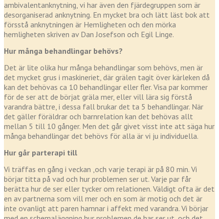
ambivalentanknytning, vi har även den fjärdegruppen som är
desorganiserad anknytning. En mycket bra och lätt läst bok att
försstå anknytningen är Hemligheten och den mörka
hemligheten skriven av Dan Josefson och Egil Linge.
Hur många behandlingar behövs?
Det är lite olika hur många behandlingar som behövs, men är
det mycket grus i maskineriet, där grälen tagit över kärleken då
kan det behövas ca 10 behandlingar eller fler. Visa par kommer
för de ser att de börjat gräla mer, eller vill lära sig förstå
varandra bättre, i dessa fall brukar det ta 5 behandlingar. När
det gäller föräldrar och barnrelation kan det behövas allt
mellan 5 till 10 gånger. Men det går givet visst inte att säga hur
många behandlingar det behövs för alla är vi ju individuella.
Hur går parterapi till
Vi träffas en gång i veckan ,och varje terapi är på 80 min. Vi
börjar titta på vad och hur problemen ser ut. Varje par får
berätta hur de ser eller tycker om relationen. Väldigt ofta är det
en av partnerna som vill mer och en som är motig och det är
inte ovanligt att paren hamnar i affekt med varandra. Vi börjar
med en schemaläggning hur problemen de har ser ut, och det