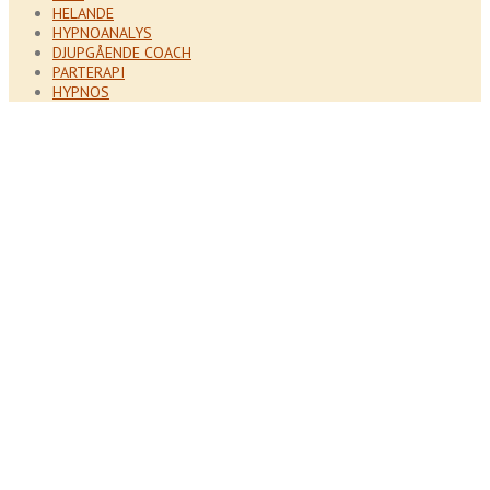
HELANDE
HYPNOANALYS
DJUPGÅENDE COACH
PARTERAPI
HYPNOS