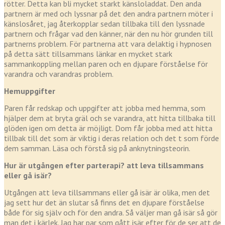
rötter. Detta kan bli mycket starkt känsloladdat. Den anda
partnern är med och lyssnar på det den andra partnern möter i
känslosåret, jag återkopplar sedan tillbaka till den lyssnade
partnern och frågar vad den känner, när den nu hör grunden till
partnerns problem. För partnerna att vara delaktig i hypnosen
på detta sätt tillsammans länkar en mycket stark
sammankoppling mellan paren och en djupare förståelse för
varandra och varandras problem.
Hemuppgifter
Paren får redskap och uppgifter att jobba med hemma, som
hjälper dem at bryta gräl och se varandra, att hitta tillbaka till
glöden igen om detta är möjligt. Dom får jobba med att hitta
tillbak till det som är viktig i deras relation och det t som förde
dem samman. Läsa och förstå sig på anknytningsteorin.
Hur är utgången efter parterapi? att leva tillsammans
eller gå isär?
Utgången att leva tillsammans eller gå isär är olika, men det
jag sett hur det än slutar så finns det en djupare förståelse
både för sig själv och för den andra. Så väljer man gå isär så gör
man det i kärlek. Jag har par som gått isär efter för de ser att de