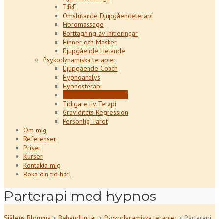
T:R:E
Omslutande Djupgåendeterapi
Fibromassage
Borttagning av Initieringar
Hinner och Masker
Djupgående Helande
Psykodynamiska terapier
Djupgående Coach
Hypnoanalys
Hypnosterapi
Parterapi med hypnos
Tidigare liv Terapi
Graviditets Regression
Personlig Tarot
Om mig
Referenser
Priser
Kurser
Kontakta mig
Boka din tid här!
Parterapi med hypnos
Själens Blomma
>
Behandlingar
>
Psykodynamiska terapier
>
Parterapi