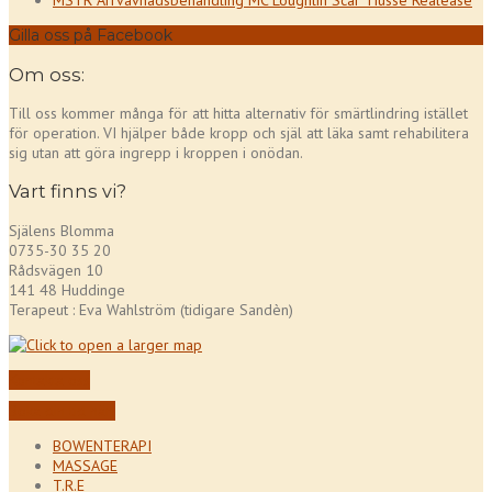
MSTR Ärrvävnadsbehandling MC Loughlin Scar Tiusse Realease
Gilla oss på Facebook
Om oss:
Till oss kommer många för att hitta alternativ för smärtlindring istället
för operation. VI hjälper både kropp och själ att läka samt rehabilitera
sig utan att göra ingrepp i kroppen i onödan.
Vart finns vi?
Själens Blomma
0735-30 35 20
Rådsvägen 10
141 48 Huddinge
Terapeut : Eva Wahlström (tidigare Sandèn)
Kontakta oss
Boka din tid här!
BOWENTERAPI
MASSAGE
T.R.E