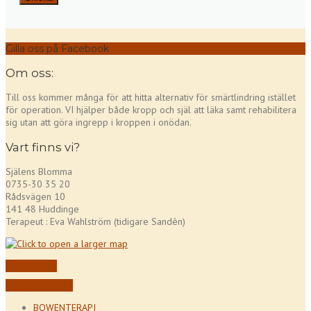
Gilla oss på Facebook
Om oss:
Till oss kommer många för att hitta alternativ för smärtlindring istället
för operation. VI hjälper både kropp och själ att läka samt rehabilitera
sig utan att göra ingrepp i kroppen i onödan.
Vart finns vi?
Själens Blomma
0735-30 35 20
Rådsvägen 10
141 48 Huddinge
Terapeut : Eva Wahlström (tidigare Sandèn)
Kontakta oss
Boka din tid här!
BOWENTERAPI