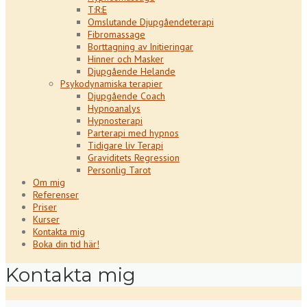
T:R:E
Omslutande Djupgåendeterapi
Fibromassage
Borttagning av Initieringar
Hinner och Masker
Djupgående Helande
Psykodynamiska terapier
Djupgående Coach
Hypnoanalys
Hypnosterapi
Parterapi med hypnos
Tidigare liv Terapi
Graviditets Regression
Personlig Tarot
Om mig
Referenser
Priser
Kurser
Kontakta mig
Boka din tid här!
Kontakta mig